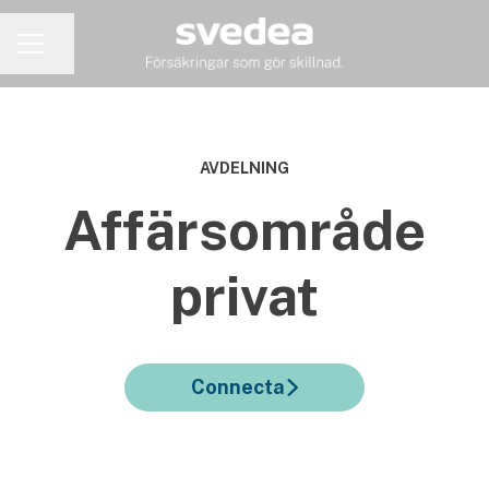
Dela sidan
KARRIÄRMENY
AVDELNING
Affärsområde
privat
Connecta