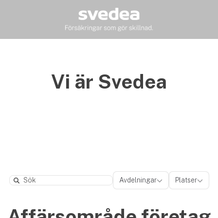
Vi är Svedea
Avdelningar
Platser
Avdelningar
Platser
Search
Affärsområde företag