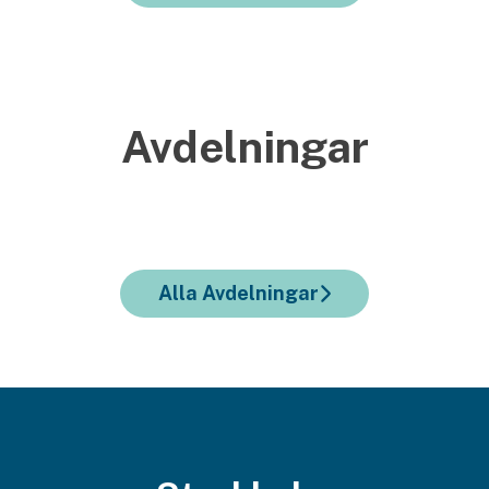
Avdelningar
Marknad och kommunikation
Kundnavet Stockholm
IT
Alla Avdelningar