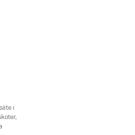
säte i
skoter,
a