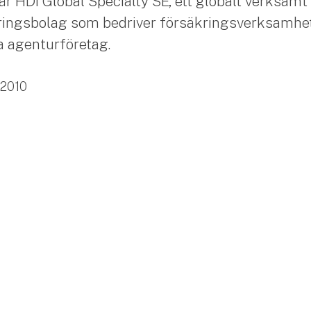
är HDI Global Specialty SE, ett globalt verksamt
ingsbolag som bedriver försäkringsverksamhet
ia agenturföretag.
2010