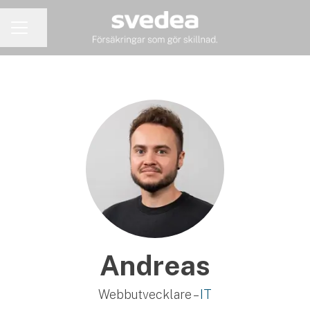
Dela sidan
KARRIÄRMENY
Andreas
Webbutvecklare –
IT