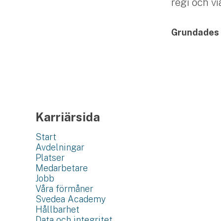
regi och v
Grundades
Karriärsida
Start
Avdelningar
Platser
Medarbetare
Jobb
Våra förmåner
Svedea Academy
Hållbarhet
Data och integritet