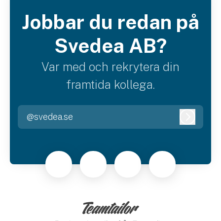
Jobbar du redan på
Svedea AB?
Var med och rekrytera din
framtida kollega.
@svedea.se
Logga i