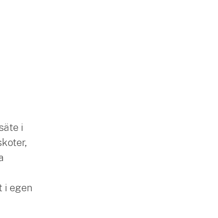
säte i
skoter,
a
 i egen