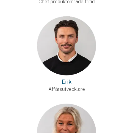
Chef produktområde fritid
Erik
Affärsutvecklare