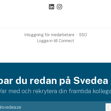
Inloggning för medarbetare
·
SSO
Logga in till Connect
bar du redan på Svedea
Var med och rekrytera din framtida kollega
@svedea.se