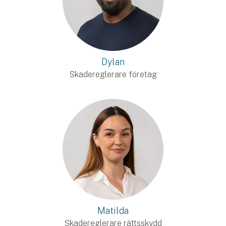
Dylan
Skadereglerare företag
Matilda
Skadereglerare rättsskydd