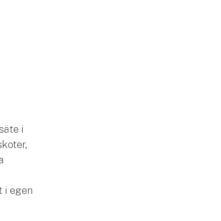
säte i
skoter,
a
 i egen