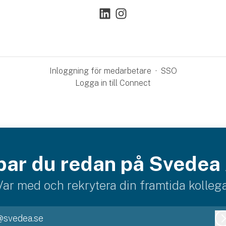
Inloggning för medarbetare
·
SSO
Logga in till Connect
bar du redan på Svedea
Var med och rekrytera din framtida kollega
@svedea.se