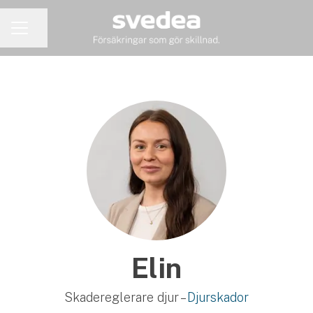
Dela sidan
KARRIÄRMENY
Elin
Skadereglerare djur –
Djurskador