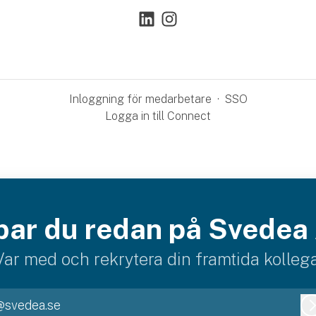
Inloggning för medarbetare
·
SSO
Logga in till Connect
bar du redan på Svedea
Var med och rekrytera din framtida kollega
@svedea.se