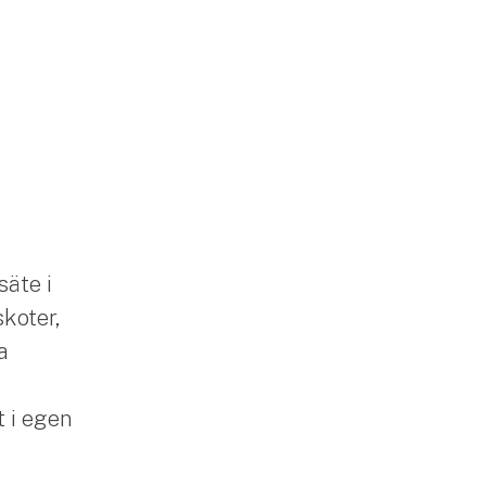
säte i
skoter,
a
 i egen