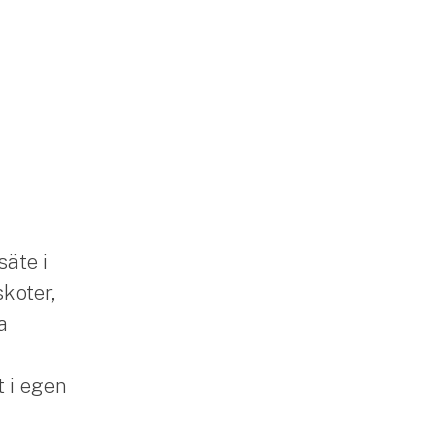
säte i
skoter,
a
 i egen