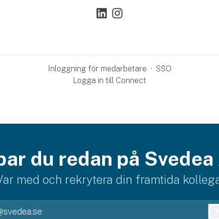
Inloggning för medarbetare
·
SSO
Logga in till Connect
bar du redan på Svedea
Var med och rekrytera din framtida kollega
@svedea.se