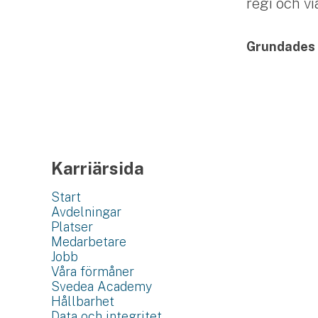
regi och v
Grundades
Karriärsida
Start
Avdelningar
Platser
Medarbetare
Jobb
Våra förmåner
Svedea Academy
Hållbarhet
Data och integritet