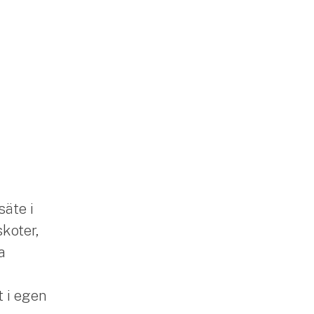
säte i
skoter,
a
 i egen