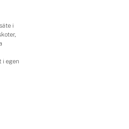
säte i
skoter,
a
 i egen