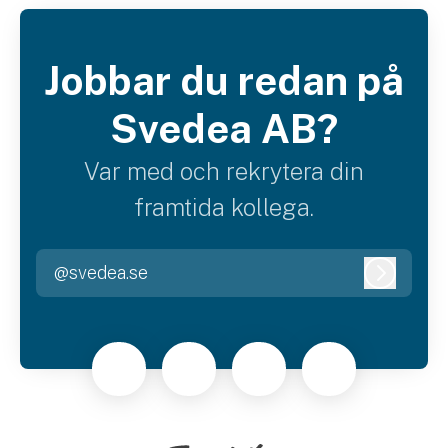
Jobbar du redan på
Svedea AB?
Var med och rekrytera din
framtida kollega.
@svedea.se
Logga i