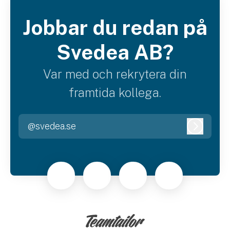
Jobbar du redan på
Svedea AB?
Var med och rekrytera din
framtida kollega.
@svedea.se
Logga i