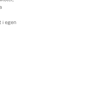
a
 i egen