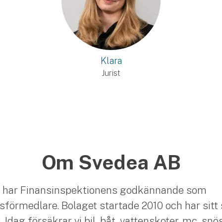
Klara
Jurist
Om Svedea AB
 har Finansinspektionens godkännande som
sförmedlare. Bolaget startade 2010 och har sitt 
Idag försäkrar vi bil, båt, vattenskoter, mc, snö