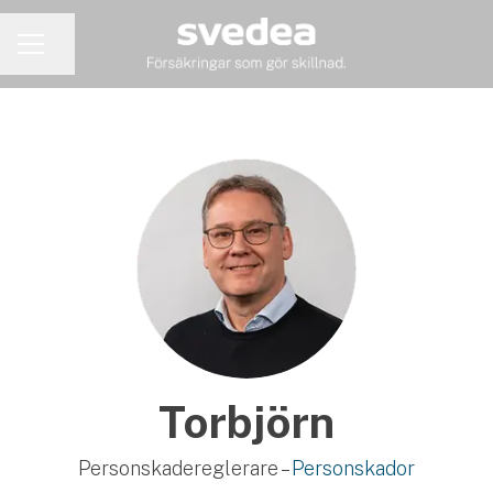
Dela sidan
KARRIÄRMENY
Torbjörn
Personskadereglerare –
Personskador