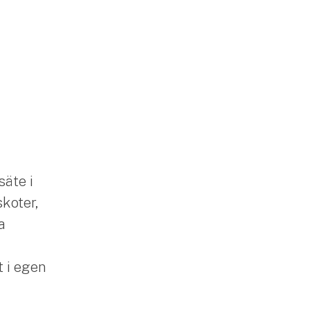
säte i
skoter,
a
 i egen