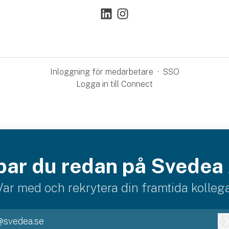
Inloggning för medarbetare
·
SSO
Logga in till Connect
bar du redan på Svedea
Var med och rekrytera din framtida kollega
@svedea.se