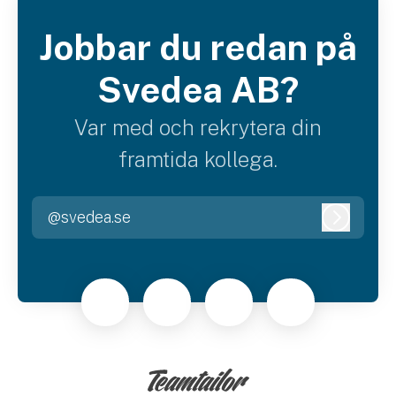
Jobbar du redan på
Svedea AB?
Var med och rekrytera din
framtida kollega.
@svedea.se
Logga i