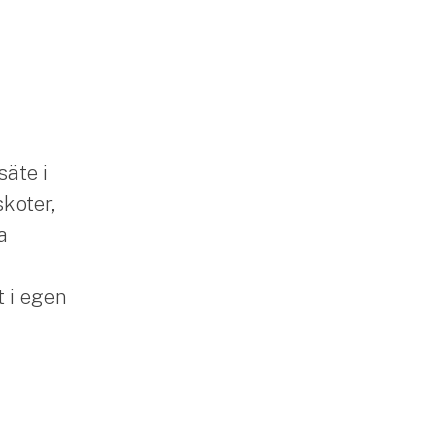
säte i
skoter,
a
 i egen