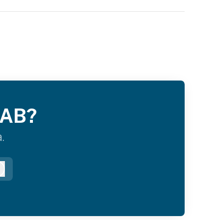
 AB?
.
Logga in