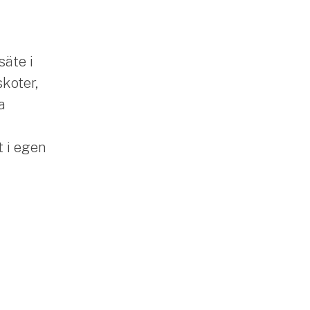
säte i
skoter,
a
 i egen