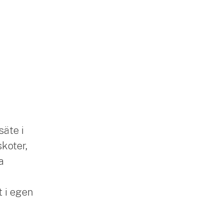
säte i
skoter,
a
 i egen