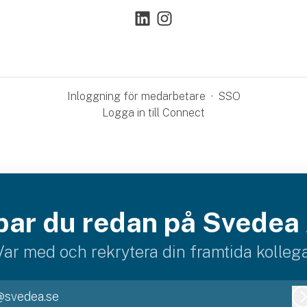
Inloggning för medarbetare
·
SSO
Logga in till Connect
bar du redan på Svedea
Var med och rekrytera din framtida kollega
@svedea.se