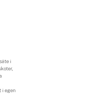
säte i
skoter,
a
 i egen