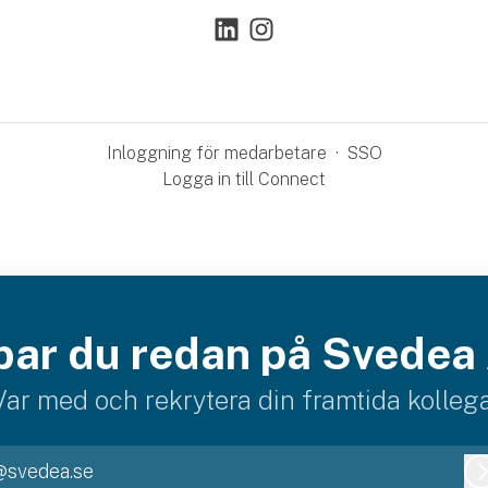
Inloggning för medarbetare
·
SSO
Logga in till Connect
bar du redan på Svedea
Var med och rekrytera din framtida kollega
@svedea.se