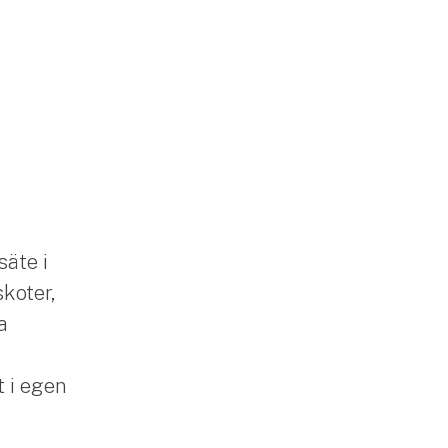
säte i
skoter,
a
 i egen