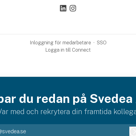
Inloggning för medarbetare
·
SSO
Logga in till Connect
bar du redan på Svedea
Var med och rekrytera din framtida kollega
@svedea.se