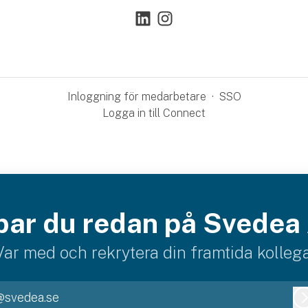
Inloggning för medarbetare
·
SSO
Logga in till Connect
bar du redan på Svedea
Var med och rekrytera din framtida kollega
@svedea.se