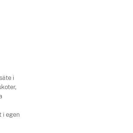
säte i
skoter,
a
 i egen