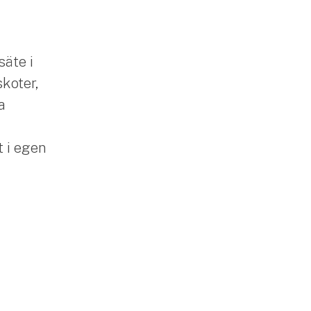
säte i
skoter,
a
 i egen