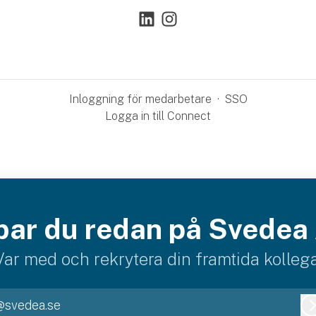
Inloggning för medarbetare
·
SSO
Logga in till Connect
bar du redan på Svedea
Var med och rekrytera din framtida kollega
@svedea.se