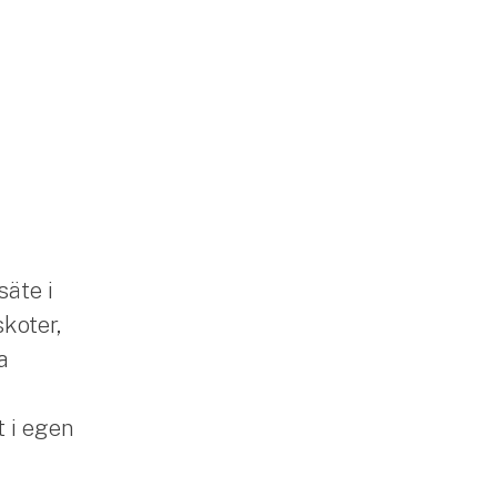
säte i
skoter,
a
 i egen