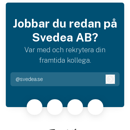
Jobbar du redan på
Svedea AB?
Var med och rekrytera din
framtida kollega.
@svedea.se
Logga i