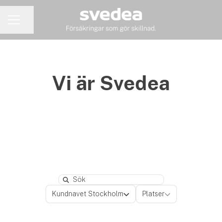
Dela sidan
KARRIÄRMENY
Vi är Svedea
Search
Avdelningar
Platser
Kundnavet Stockholm
Platser