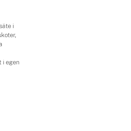
säte i
skoter,
a
 i egen