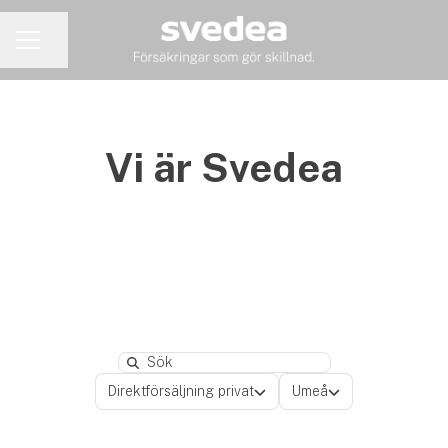
Dela sidan
KARRIÄRMENY
Vi är Svedea
Search
Avdelningar
Platser
Direktförsäljning privat
Umeå